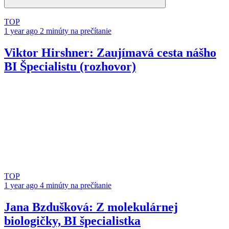
TOP
1 year ago
2 minúty na prečítanie
Viktor Hirshner: Zaujímavá cesta nášho
BI Špecialistu (rozhovor)
TOP
1 year ago
4 minúty na prečítanie
Jana Bzdušková: Z molekulárnej
biologičky, BI špecialistka