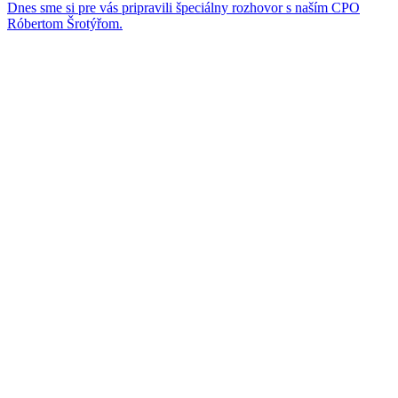
Dnes sme si pre vás pripravili špeciálny rozhovor s naším CPO
Róbertom Šrotýřom.