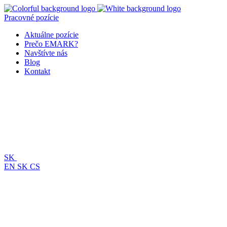
Pracovné pozície
Aktuálne pozície
Prečo EMARK?
Navštívte nás
Blog
Kontakt
SK
EN
SK
CS