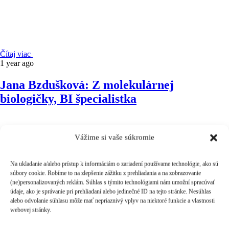
Čítaj viac
1 year ago
Jana Bzdušková: Z molekulárnej
biologičky, BI špecialistka
Vážime si vaše súkromie
Na ukladanie a/alebo prístup k informáciám o zariadení používame technológie, ako sú
súbory cookie. Robíme to na zlepšenie zážitku z prehliadania a na zobrazovanie
(ne)personalizovaných reklám. Súhlas s týmito technológiami nám umožní spracúvať
Čítaj viac
údaje, ako je správanie pri prehliadaní alebo jedinečné ID na tejto stránke. Nesúhlas
1 year ago
alebo odvolanie súhlasu môže mať nepriaznivý vplyv na niektoré funkcie a vlastnosti
webovej stránky.
Viktor Hirshner: Zaujímavá cesta nášho